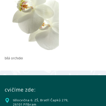
bílá orchidei
cvičíme zde:
tělocvična 6. ZŠ, Bratří Čapků 279,
26101 Příbram