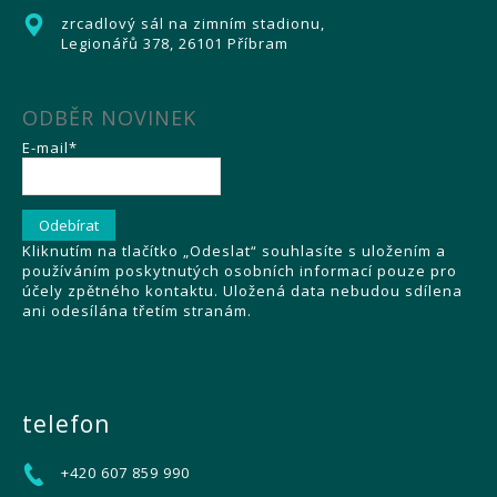
zrcadlový sál na zimním stadionu,
Legionářů 378, 26101 Příbram
ODBĚR NOVINEK
E-mail*
Kliknutím na tlačítko „Odeslat“ souhlasíte s uložením a
používáním poskytnutých osobních informací pouze pro
účely zpětného kontaktu. Uložená data nebudou sdílena
ani odesílána třetím stranám.
telefon
+420 607 859 990