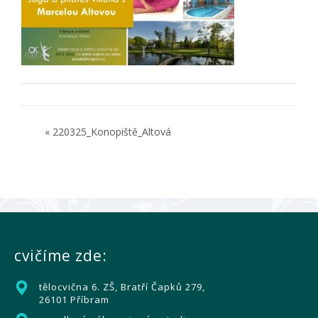
« 220325_Konopiště_Altová
cvičíme zde:
tělocvična 6. ZŠ, Bratří Čapků 279,
26101 Příbram