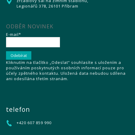
zrcadlový sál na zimním stadionu,
Legionářů 378, 26101 Příbram
ODBĚR NOVINEK
E-mail*
Kliknutím na tlačítko „Odeslat“ souhlasíte s uložením a
používáním poskytnutých osobních informací pouze pro
účely zpětného kontaktu. Uložená data nebudou sdílena
ani odesílána třetím stranám.
telefon
+420 607 859 990